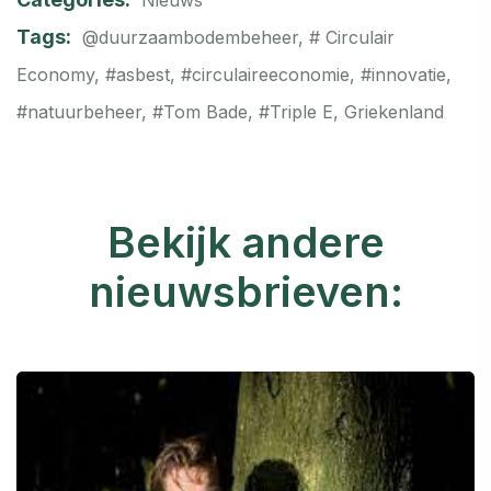
Nieuws
Tags:
@duurzaambodembeheer
,
# Circulair
Economy
,
#asbest
,
#circulaireeconomie
,
#innovatie
,
#natuurbeheer
,
#Tom Bade
,
#Triple E
,
Griekenland
Bekijk andere
nieuwsbrieven: