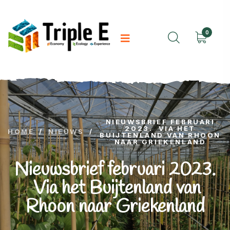
0
NIEUWSBRIEF FEBRUARI
2023. VIA HET
HOME
/
NIEUWS
/
BUIJTENLAND VAN RHOON
NAAR GRIEKENLAND
Nieuwsbrief februari 2023.
Via het Buijtenland van
Rhoon naar Griekenland