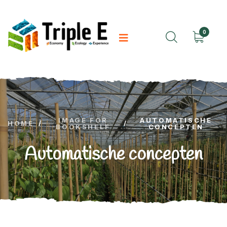
0
IMAGE FOR
AUTOMATISCHE
HOME
/
/
BOOKSHELF
CONCEPTEN
Automatische concepten