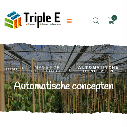
0
IMAGE FOR
AUTOMATISCHE
HOME
/
/
BOOKSHELF
CONCEPTEN
Automatische concepten