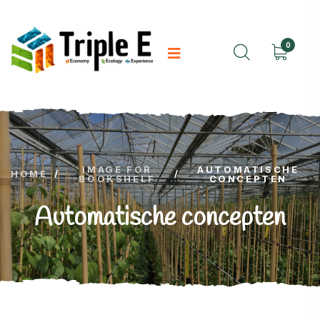
0
IMAGE FOR
AUTOMATISCHE
HOME
/
/
BOOKSHELF
CONCEPTEN
Automatische concepten