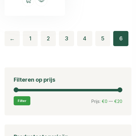
←
1
2
3
4
5
6
Filteren op prijs
Filter
Prijs:
€0
—
€20