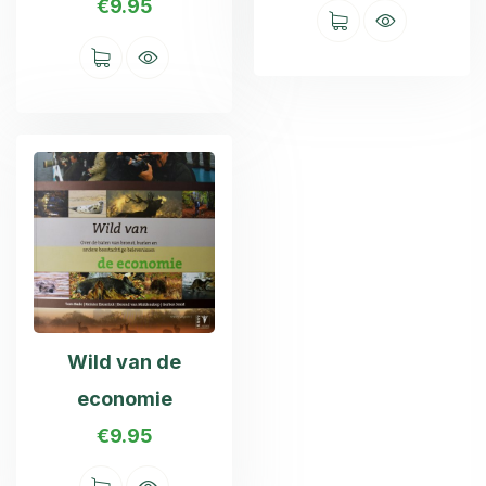
€
9.95
Wild van de
economie
€
9.95