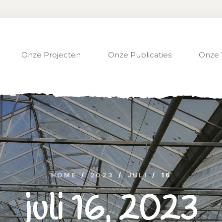
Onze Projecten
Onze Publicaties
Onze 
HOME
/
2023
/
JULI
/
16
juli 16, 2023