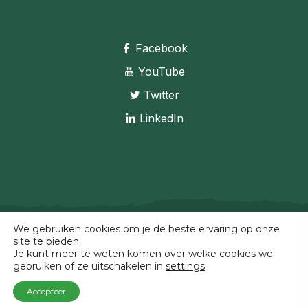
Facebook
YouTube
Twitter
LinkedIn
We gebruiken cookies om je de beste ervaring op onze
site te bieden.
© 2023 Triple E | Made by
Ninepixels.nl
Je kunt meer te weten komen over welke cookies we
gebruiken of ze uitschakelen in
settings
.
Algemene voorwaarden
|
Retourbeleid
Accepteer