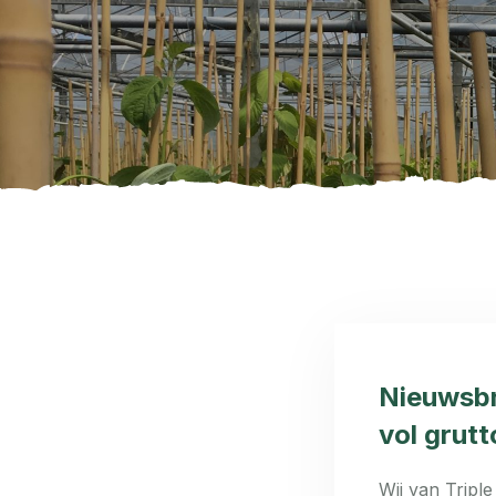
Nieuwsbr
vol grutt
Wij van Trip