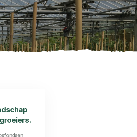
ndschap
groeiers.
apsfondsen