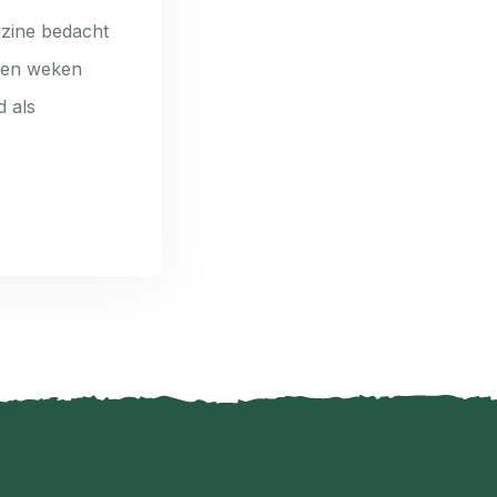
nzine bedacht
open weken
 als