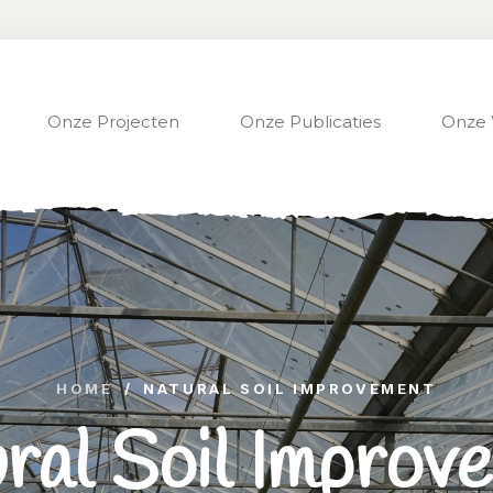
Onze Projecten
Onze Publicaties
Onze 
HOME
/
NATURAL SOIL IMPROVEMENT
ral Soil Improv