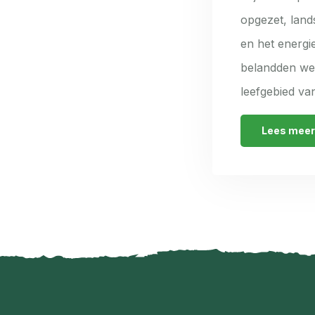
opgezet, land
en het energ
belandden we 
leefgebied va
Lees meer